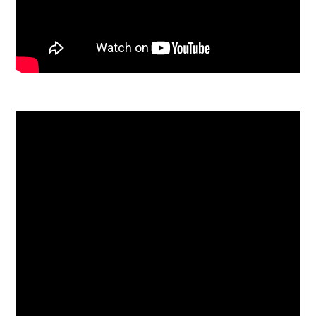
«Ojos de aceituna»
(De un grupo de amigas a su amiga)