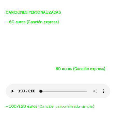
¡Compruébalo en los ejemplos que te dejamos más abajo!
CANCIONES PERSONALIZADAS
🎸
– 60 euros (Canción express)
Esta aportación incluye
canción personalizada a 1 guitarra y voz, grabación audio
casera en buena calidad, de una duración de unos 1:30
min, enviada por WhatsApp (Te pediremos breve historia y
datos para componer la canción que te iremos mostrando
antes de grabarla) Se puede incrementar a 2 min por 70
euros.
Aquí un par de ejemplos de
60 euros (Canción express)
«Viento a favor» (De él para ella)
– 100/120 euros
(Canción personalizada simple)
Esta
aportación incluye canción personalizada a 1 guitarra y