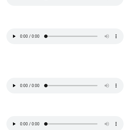
«80 EQUINOCCIOS»
(Para una amiga cumpleañera) (Con
percusion y bajo) (Fusión Rumba Ranchera)
«CAMINO A CAMINO»
(Para la pareja de alguien) (Balada
flamenca)
«COSITAS QUE NO SE OLVIDAN»
(Para el tío y padre de
alguien) (Con palmas y percusion) (Rumba)