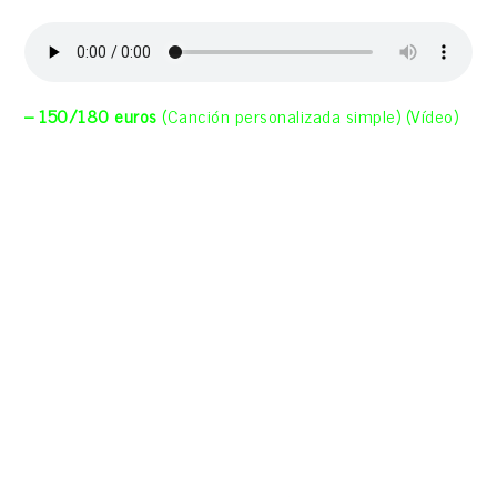
– 150/
180 euros
(Canción personalizada simple) (Vídeo)
Esta aportación incluye descarga inmediata del nuevo
disco «Las Flores del Ahora» de El Sombrero del Abuelo y
canción personalizada a 1 guitarra y voz, grabación
casera y grabación en cámara Reflex Canon, de una
duración de unos 4:00 min, enviada por WhatsApp y tb
por email en .mp3 (audio) y también en .MP4 (vídeo)
tocando la canción a cámara. (Te pediremos breve
historia y datos por email para componer la canción que
te iremos mostrando antes de grabarla en estudio)
(También incluye la descarga digital gratuita del último
disco de El Sombrero del Abuelo si se encarga la canción
por esta web) (150 euros solo audio / 180 euros audio y
vídeo)