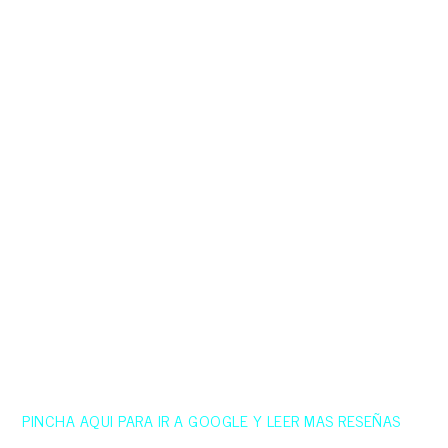
¡UNICO! 100% Original
Puedes comparar con otras webs y verás que nadie
poetizará ni instrumentalizará tus historias como
Canciones Personalizadas DelAmo
Puedes decirme el estilo musical que te gusta, puedes
mandarme ejemplo de canciones de tus artistas
preferidos o también darme rienda suelta y yo te iré
mostrando la evolución de la canción para que me vayas
dando el visto bueno.
Son muchas ya las personas que han confiado en
Canciones Personalizadas DelAmo, puedes leer mas abajo
reseñas de google o capturas de las reacciones
PINCHA AQUI PARA IR A GOOGLE Y LEER MAS RESEÑAS