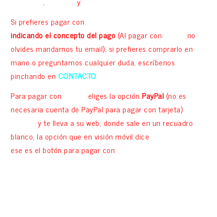
bancaria»
,
«PayPal»
y
«Tarjeta»
Si prefieres pagar con
BIZUM
+(34) 638 20 85 65 (RAUL)
indicando el concepto del pago
(Al pagar con
BIZUM
no
olvides mandarnos tu email), si prefieres comprarlo en
mano o preguntarnos cualquier duda, escríbenos
pinchando en
CONTACTO
Para pagar con
tarjeta
eliges la opción
PayPal
(no es
necesaria cuenta de PayPal para pagar con tarjeta)
«Ir a
PayPal»
y te lleva a su web, donde sale en un recuadro
blanco, la opción que en visión móvil dice
«Crear cuenta»
ese es el botón para pagar con
tarjeta
¡¡GRACIAS!!
VALORACIONES EN GOOGLE