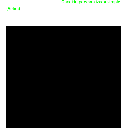
Aquí un par de ejemplos de
Canción personalizada simple
(Vídeo)
«Huele a mar»
(De alguien a su pareja)