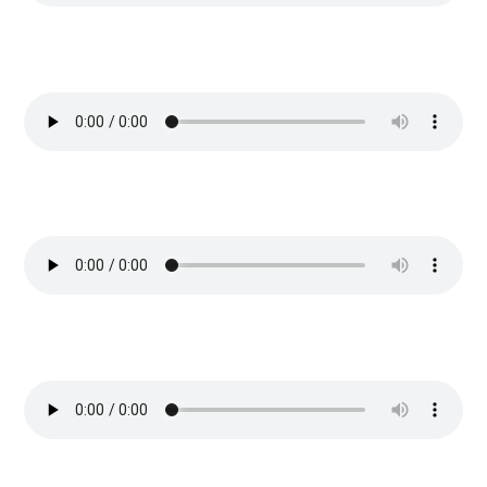
«CANCION PARA IRATI»
(Para el bebe de alguien)
(Mestizaje)
«JARDINERA DE ILUSIONES»
(Ella) (Para la mamá de
alguien) (Rumba Pop)
«COMO UNA AVISPA»
(Para la pareja de alguien) (Rock
latino)
«MOLT I TOT I SEMPRE»
(Para la familia de alguien)