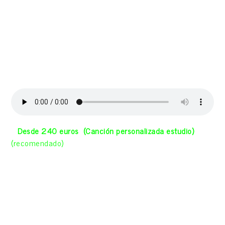
euros) (Te pediremos breve historia y datos para
componer la canción que te iremos mostrando antes de
grabarla en estudio) (si la canción dura mas de 3 minutos
se incrementa el precio desde 20 euros)
Un ejemplo de
Canción personalizada simple estudio
«Lunar de perla»
(De sus tías a su sobrina que se casa)
–
Desde
240
euros
(Canción personalizada estudio)
(recomendado)
Esta aportación incluye descarga
inmediata del nuevo disco de El Sombrero del Abuelo «Las
Flores del Ahora», descarga inmediata de nuestro primer
disco «Sístole y Diástole» y canción a 2 guitarras,
arreglos, voz y coros, grabada en estudio, personalizada,
de una duración de unos 4:00 min (Si dura entre los 4:30
min el precio se incrementa 30 euros) enviada por