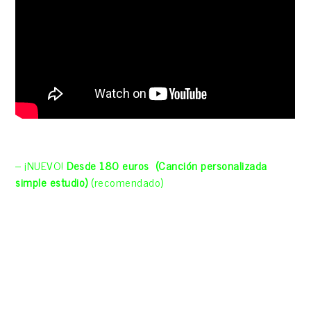
– ¡NUEVO!
Desde
180 euros
(Canción personalizada
simple estudio)
(recomendado)
Esta aportación incluye
canción a guitarra y voz, grabada en estudio profesional,
personalizada, de una duración de unos 3:00 min,
enviada por WhatsApp y tb email en .mp3 y .wav. (Si la
persona lo prefiere, esta canción de estudio también
puede incluir algún elemento percusivo (batería,
percusión) o algún otro instrumento o tener mas tiempo
de duración con un incremento del precio a partir de 20