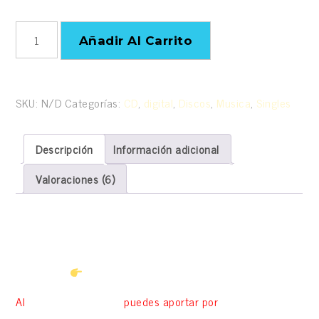
Canciones
Añadir Al Carrito
personalizadas
Te
hago
tu
SKU:
N/D
Categorías:
CD
,
digital
,
Discos
,
Musica
,
Singles
canción
-
El
Descripción
Información adicional
Sombrero
Valoraciones (6)
del
Abuelo
Web
Descripción
oficial
cantidad
SIGUENOS
Al
«Finalizar Compra»
puedes aportar por
«Transferencia