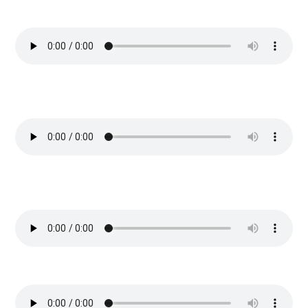
percusión rumba)
«UNA VIDA ENTERA»
¡NUEVA! (Para el aniversario de
alguien) (con loops de batería) (Pop Rock)
«MAR DE OTOÑO»
¡NUEVA! (Para la pareja de alguien) (Con
ritmo de batería) (Pop Rock)
«A TU LAO»
(Para Pedro Lorenzo) (Fusión Rumba)