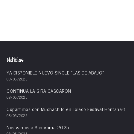
rock
rock chick
ropa
Sistole y Diastole
sudadera
Noticias
YA DISPONIBLE NUEVO SINGLE «LAS DE ABAJO»
08/06/2025
CONTINUA LA GIRA CASCARON
08/06/2025
Copartimos con Muchachito en Toledo Festival Hontanart
08/06/2025
Nos vamos a Sonorama 2025
08/06/2025