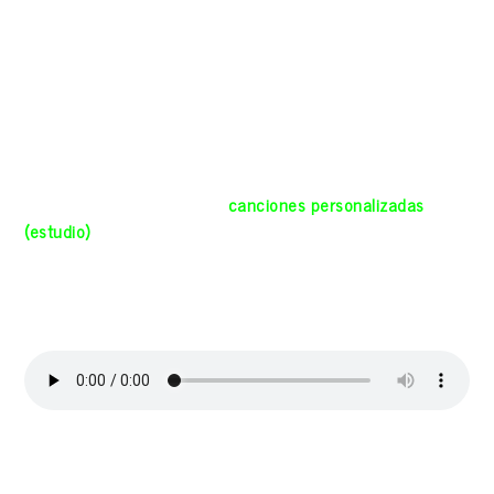
WhatsApp y tb email en .mp3 y .wav. (Si la persona lo
prefiere, esta canción de estudio también puede incluir
algún elemento percusivo (batería, percusión) o algún otro
instrumento como por ej un bajo con un incremento del
precio a partir de 30 euros) (Te pediremos breve historia
y datos para componer la canción que te iremos
mostrando antes de grabarla en estudio)
Aquí tenéis algunas de las
canciones personalizadas
(estudio)
a 2 guitarras y 2 voces y algunas con mas
elementos (percusión o bajo) , ya entregadas a sus
dueños y subidas a esta web con su permiso:
«SIN TITULO» (Para Nuria)
«PARA ELLA, LA TERE»
(De parte de Nonito) (con loops de