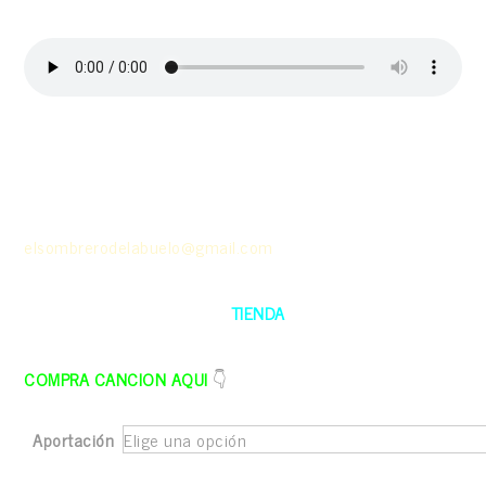
(Mestizaje)
Para cualquier consulta sobre las canciones
personalizadas, fecha de entrega, instrucciones a seguir
etc… escríbenos al 638 20 85 65 o un email a
elsombrerodelabuelo@gmail.com
También podéis apoyar al proyecto comprando cualquier
sudadera o producto de la
TIENDA
¡¡GRACIAS!!
COMPRA CANCION AQUI
👇
Aportación