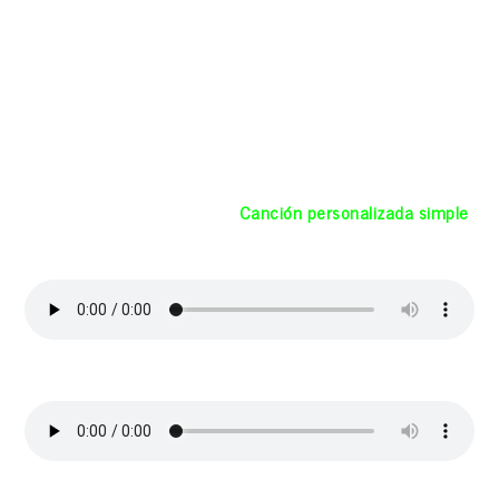
voz, grabación casera, de una duración de unos 2:30 min
la opción de 100 euros y de 3:30 la opción de 120 euros,
enviada por WhatsApp y tb por email en .mp3 (Te
pediremos breve historia y datos por email para
componer la canción que te iremos mostrando antes de
grabarla en estudio) (Si la canción supera los 3 minutos
se incrementa el precio en 20 euros)
Aquí un par de ejemplos de
Canción personalizada simple
«Eres el Todo» (Nueva)
«Inmarcesible»
(Declaración de amor)
«Grumete a babor»
(De una amiga a un amigo)