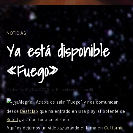
NOTICIAS
Ya está disponible
«Fuego»
Posted on
01/04/2022
by
Elsombrerodelabuelo
¡¡Alegría!! Acaba de salir «Fuego» y nos comunican
desde
Beatclap
que ha entrado en una playlist potente de
Spotify
así que toca celebrarlo.
Aquí os dejamos un vídeo grabando el tema en
California