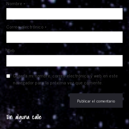
Nombre
*
Correo electrónico
*
Web
Guarda mi nombre, correo electrónico y web en este
navegador para la próxima vez que comente.
En alguna calle