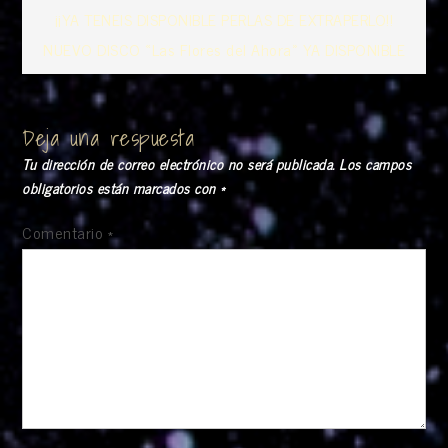
Navegación
¡¡YA TENEIS DISPONIBLE PERLAS DE EXTRAPERLO!!
NUEVO DISCO «Las Flores del Ahora» YA DISPONIBLE
de
entradas
Deja una respuesta
Tu dirección de correo electrónico no será publicada.
Los campos
obligatorios están marcados con
*
Comentario
*