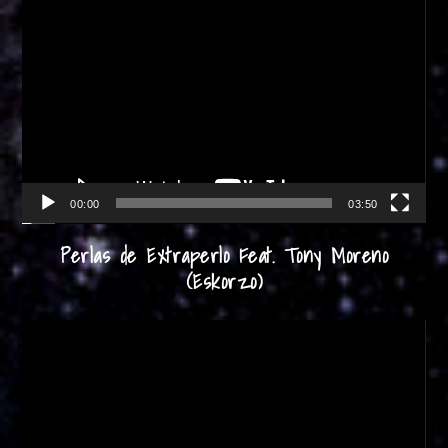
Reproductor
de
vídeo
00:00
03:50
Perlas de Extraperlo Feat. Tony Moreno
(Eskorzo)
Reproductor
de
vídeo