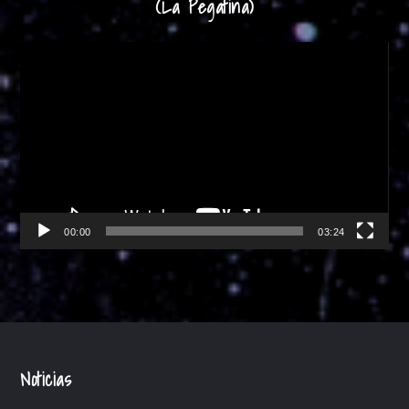
(La Pegatina)
Reproductor
de
vídeo
00:00
03:24
Noticias