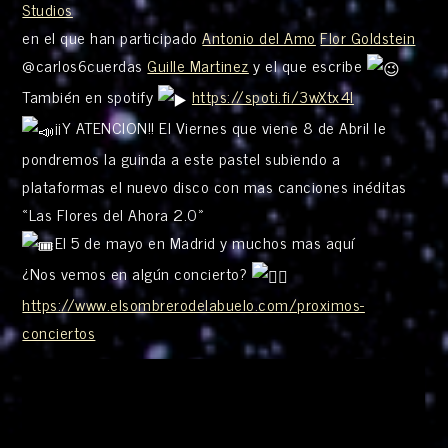
Studios
en el que han participado
Antonio del Amo
Flor Goldstein
@carlos6cuerdas
Guille Martinez
y el que escribe
También en spotify
https://spoti.fi/3wXtx4I
¡¡Y ATENCION!! El Viernes que viene 8 de Abril le
pondremos la guinda a este pastel subiendo a
plataformas el nuevo disco con mas canciones inéditas
«Las Flores del Ahora 2.0»
El 5 de mayo en Madrid y muchos mas aquí
¿Nos vemos en algún concierto?
https://www.elsombrerodelabuelo.com/proximos-
conciertos