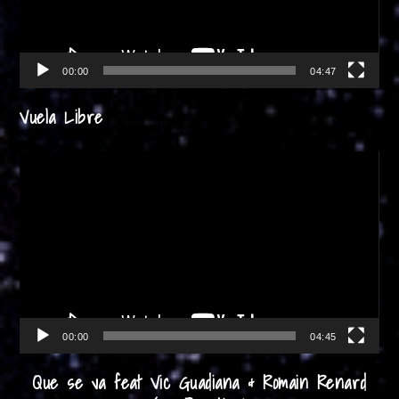
00:00
04:47
Vuela Libre
Reproductor
de
vídeo
00:00
04:45
Que se va feat Vic Guadiana & Romain Renard