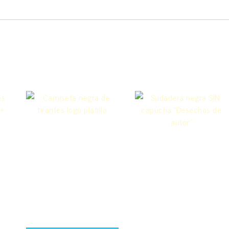
Camiseta negra
Sudadera
de tirantes logo
D
negra SIN
platillo
capucha
15,00
€
al
«Desechos de
Este