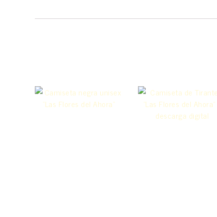
Productos relacionados
Camiseta negra
Camiseta
unisex «Las
tirantes + C
Flores del
físico +
Ahora»
descarga digit
15,00
€