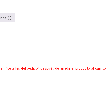
nes (1)
 con dibujo «Las Flores del Ahora» en la trasera.
a en «detalles del pedido» después de añadir el producto al carrito