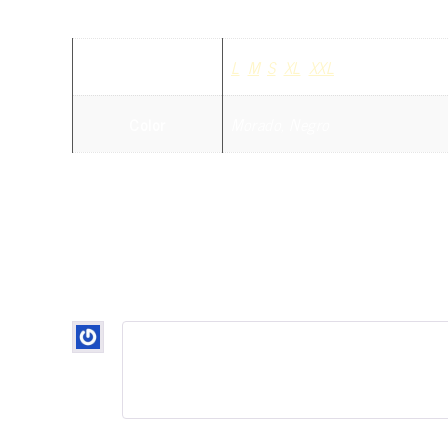
Información adicional
Talla
L
,
M
,
S
,
XL
,
XXL
Color
Morado, Negro
1 valoración en
Sudadera negra 
«Las Flores del Ahora» (fronta
Marta
–
03/03/2021
La sudadera con frase me encanta!! Me lleg