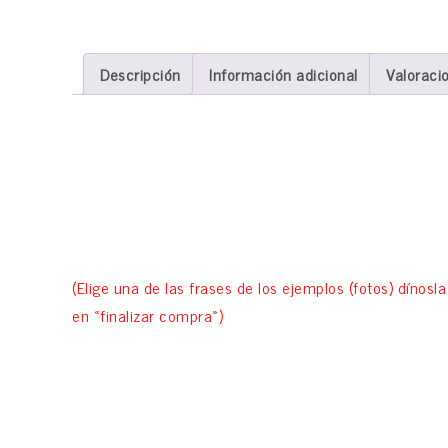
Descripción
Información adicional
Valoracio
Descripción
Sudadera CON capucha negra o morada con frase y logo
(bajo pedido, envío en máximo 2 semanas)
(Elige una de las frases de los ejemplos (fotos) dínosl
en «finalizar compra»)