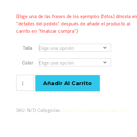
(bajo pedido, envío en máximo 2 semanas)
(Elige una de las frases de los ejemplos (fotos) dínosla e
«detalles del pedido» después de añadir el producto al
carrito en «finalizar compra»)
Talla
Color
Sudadera
Añadir Al Carrito
negra
o
morada
CON
SKU:
N/D
Categorías:
Men
,
Ropa
,
Sudaderas
,
Women
capucha
frase
y