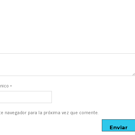
s obligatorios están marcados con
*
ónico
*
te navegador para la próxima vez que comente.