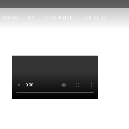
DISCOS
BIO
CONCIERTOS
CONTACTO
En alguna calle
Perlas de Extraperlo Feat. Tony Moreno
(Eskorzo)