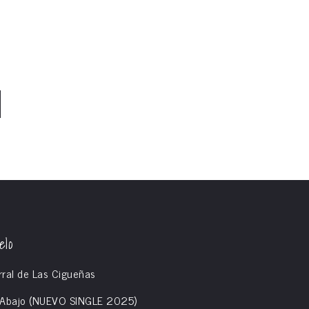
elo
rral de Las Cigueñas
e Abajo (NUEVO SINGLE 2025)