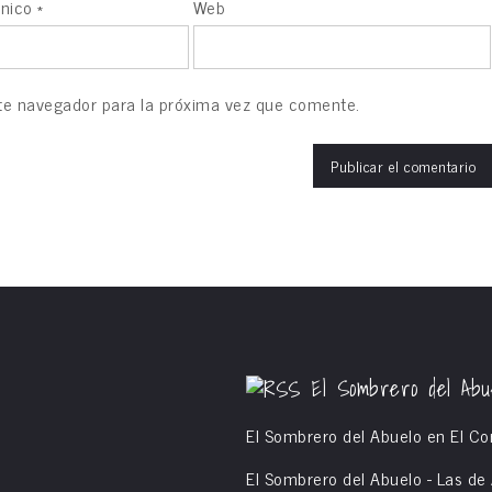
ónico
*
Web
te navegador para la próxima vez que comente.
El Sombrero del Abu
El Sombrero del Abuelo en El Co
El Sombrero del Abuelo - Las d