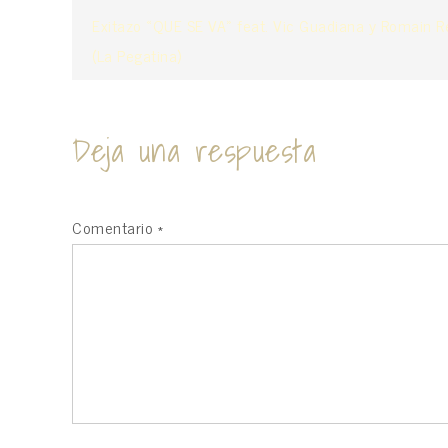
Navegación
Exitazo «QUE SE VA» feat. Vic Guadiana y Romain R
(La Pegatina)
de
entradas
Deja una respuesta
Tu dirección de correo electrónico no será publicada.
Los campo
Comentario
*