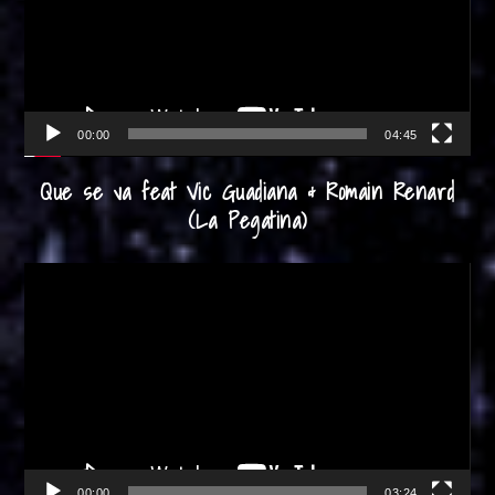
00:00
04:45
Que se va feat Vic Guadiana & Romain Renard
(La Pegatina)
Reproductor
de
vídeo
00:00
03:24