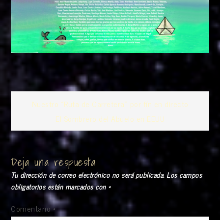
Navegación
Nuestro «Ruta de Carretera» por fín en directo
El Sombrero del Abuelo en EEUU
de
entradas
Deja una respuesta
Tu dirección de correo electrónico no será publicada.
Los campos
obligatorios están marcados con
*
Comentario
*