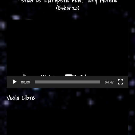
Perlas de Extraperlo Feat. Tony Moreno
(Eskorzo)
Reproductor
de
vídeo
00:00
04:47
Vuela Libre
Reproductor
de
vídeo