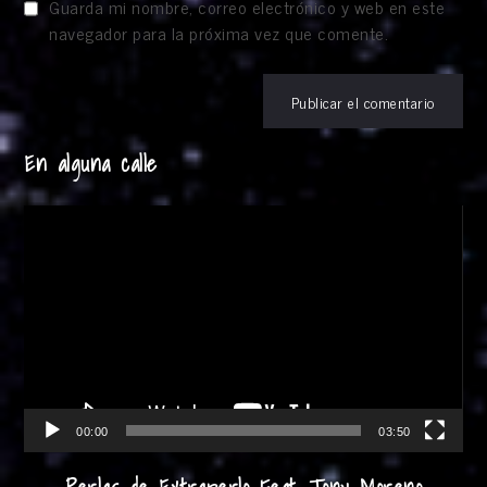
Guarda mi nombre, correo electrónico y web en este
navegador para la próxima vez que comente.
En alguna calle
Reproductor
de
vídeo
00:00
03:50