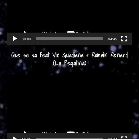
00:00
04:45
Que se va feat Vic Guadiana & Romain Renard
(La Pegatina)
Reproductor
de
vídeo