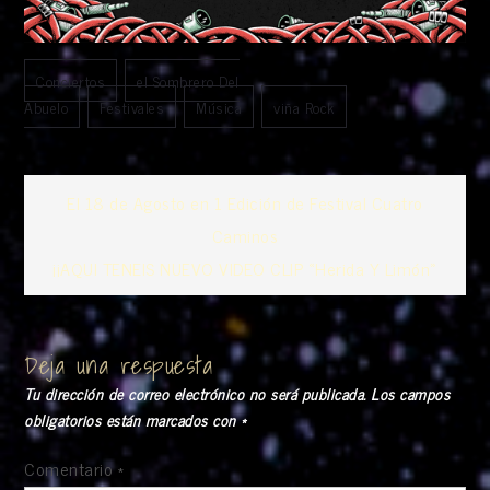
Conciertos
El Sombrero Del
Abuelo
Festivales
Música
Viña Rock
Navegación
El 18 de Agosto en 1 Edición de Festival Cuatro
Caminos
de
¡¡AQUI TENEIS NUEVO VIDEO CLIP «Herida Y Limón»
entradas
Deja una respuesta
Tu dirección de correo electrónico no será publicada.
Los campos
obligatorios están marcados con
*
Comentario
*