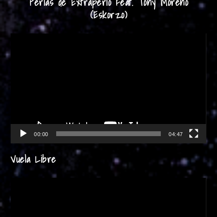
Perlas de Extraperlo Feat. Tony Moreno
(Eskorzo)
Reproductor
de
vídeo
00:00
04:47
Vuela Libre
Reproductor
de
vídeo