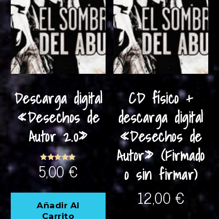
Descarga digital
CD físico +
«Desechos de
descarga digital
Autor 2.0»
«Desechos de
Autor» (Firmado
5,00
€
o sin firmar)
Valorado
con
5.00
de 5
12,00
€
Añadir Al
Est
Carrito