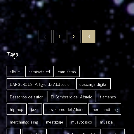
Paginación
1
2
3
de
Tags
entradas
album
camiseta cd
camisetas
DANGEROUS: Peligro de Abduccion
descarga digital
Desechos de autor
El Sombrero del Abuelo
flamenco
hip hop
jazz
Las Flores del Ahora
merchandising
merchangdising
mestizaje
muevodisco
musica