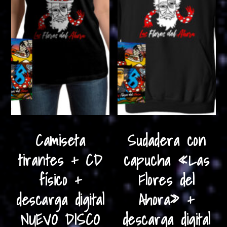
de
pro
Camiseta
Sudadera con
tirantes + CD
capucha «Las
físico +
Flores del
descarga digital
Ahora» +
NUEVO DISCO
descarga digital