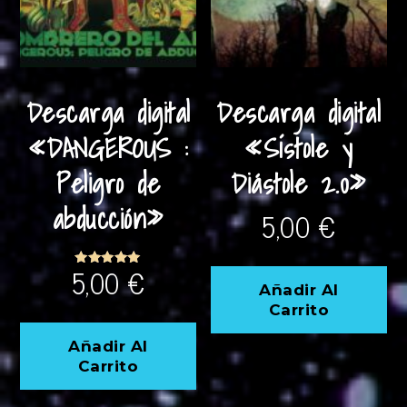
Descarga digital
Descarga digital
«DANGEROUS :
«Sístole y
Peligro de
Diástole 2.0»
abducción»
5,00
€
5,00
€
Valorado
con
Añadir Al
5.00
Carrito
de 5
Añadir Al
Carrito