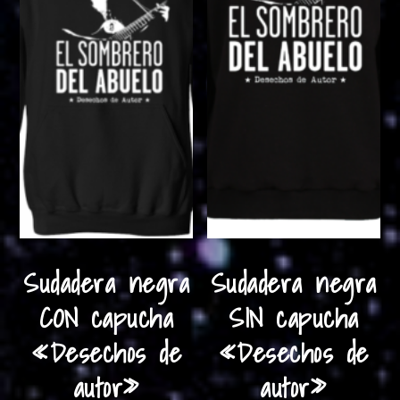
la
de
pág
producto
de
pro
Sudadera negra
Sudadera negra
CON capucha
SIN capucha
«Desechos de
«Desechos de
autor»
autor»