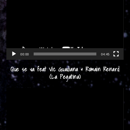
de
vídeo
00:00
04:45
Que se va feat Vic Guadiana & Romain Renard
(La Pegatina)
Reproductor
de
vídeo