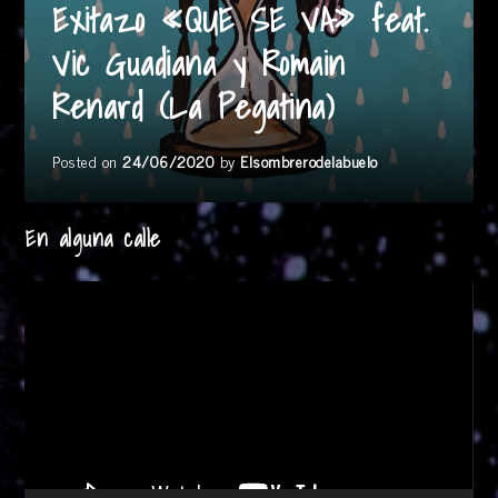
Exitazo «QUE SE VA» feat.
Vic Guadiana y Romain
Renard (La Pegatina)
Posted on
24/06/2020
by
Elsombrerodelabuelo
En alguna calle
Reproductor
de
vídeo