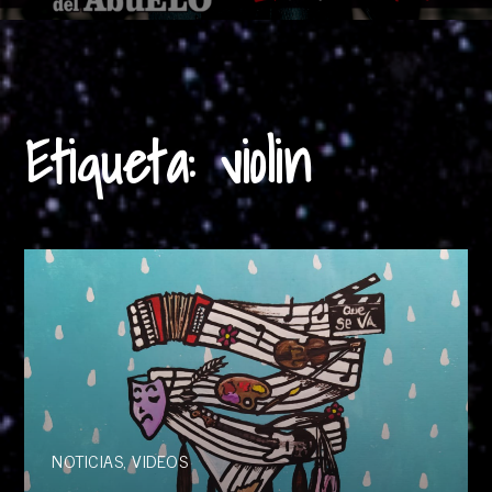
Etiqueta:
violin
NOTICIAS
,
VIDEOS