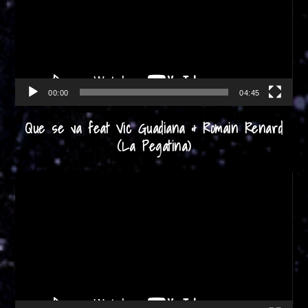
00:00
04:45
Que se va feat Vic Guadiana & Romain Renard
(La Pegatina)
Reproductor
de
vídeo