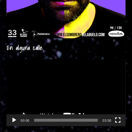
En alguna calle
Reproductor
de
vídeo
00:00
03:50