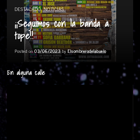
DESTACADO
,
NOTICIAS
¡¡Seguimos con la banda a
tope!!
Posted on
03/06/2023
by
Elsombrerodelabuelo
En alguna calle
Reproductor
de
vídeo