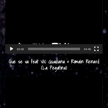
Reproductor
de
vídeo
00:00
04:45
Que se va feat Vic Guadiana & Romain Renard
(La Pegatina)
Reproductor
de
vídeo