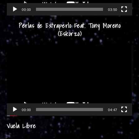
00:00
03:50
Perlas de Extraperlo Feat. Tony Moreno
(Eskorzo)
Reproductor
de
vídeo
00:00
04:47
Vuela Libre