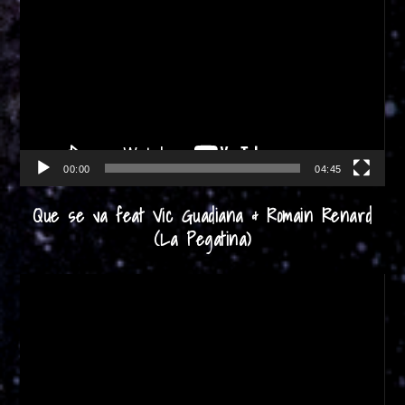
de
vídeo
00:00
04:45
Que se va feat Vic Guadiana & Romain Renard
(La Pegatina)
Reproductor
de
vídeo