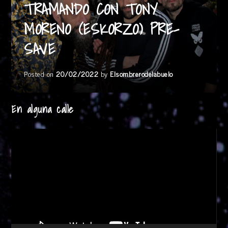
TRAMANDO CON TONY
MORENO (ESKORZO) PRE-
SAVE
Posted on
20/02/2022
by
Elsombrerodelabuelo
En alguna calle
Reproductor
de
vídeo